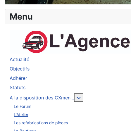
Menu
Actualité
Objectifs
Adhérer
Statuts
More about: A la dispo
A la disposition des CXmen...
Le Forum
L'Atelier
Les refabrications de pièces
La Boutique